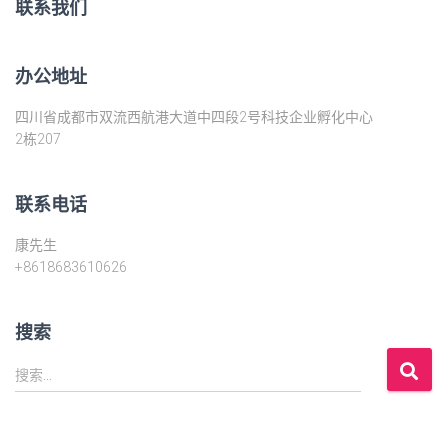
联系我们
办公地址
四川省成都市双流西航港大道中四段2号科技企业孵化中心
2栋207
联系电话
康先生
+8618683610626
搜索
搜
搜索…
索
：