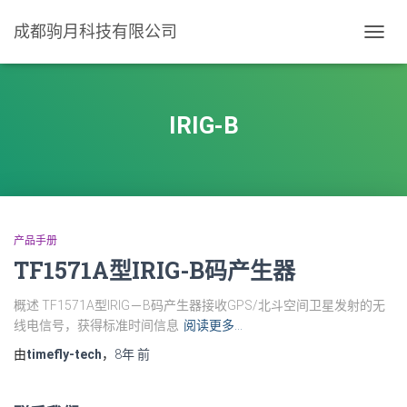
成都驹月科技有限公司
切
换
导
航
IRIG-B
产品手册
TF1571A型IRIG-B码产生器
概述 TF1571A型IRIG－B码产生器接收GPS/北斗空间卫星发射的无
线电信号，获得标准时间信息
阅读更多…
由
timefly-tech
，
8年
前